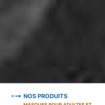
NOS PRODUITS
MASQUES POUR ADULTES ET